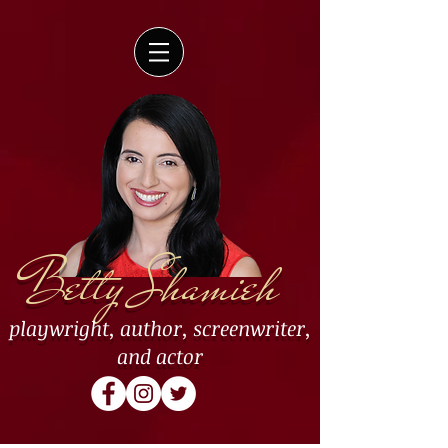
Betty Shamieh
playwright
,
author
,
screenwriter
,
and
actor