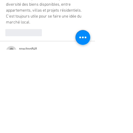
diversité des biens disponibles, entre 
appartements, villas et projets résidentiels. 
C’est toujours utile pour se faire une idée du 
marché local.
Like
Reply
powibop848
Jan 12
Dans le textile, la traçabilité devient un vrai 
critère de choix. J’ai opté pour des chaussettes 
françaises 
https://kindy.fr/
 fabriquées 
localement, avec des matières contrôlées et 
un vrai engagement éthique. On sent que la 
marque mise sur la qualité plutôt que sur les 
volumes. Les finitions sont nettes, les tailles 
respectées, et le confort est immédiat dès 
l’enfilage. C’est rare de trouver ce niveau de 
régularité entre les collections. Pour moi, c’est 
un bon compromis entre prix, confort et 
fabrication locale.