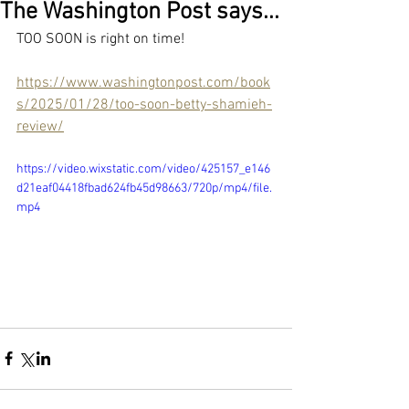
The Washington Post says...
TOO SOON is right on time!
https://www.washingtonpost.com/book
s/2025/01/28/too-soon-betty-shamieh-
review/
https://video.wixstatic.com/video/425157_e146
d21eaf04418fbad624fb45d98663/720p/mp4/file.
mp4